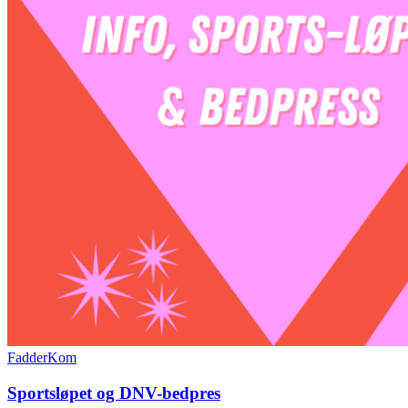
FadderKom
Sportsløpet og DNV-bedpres