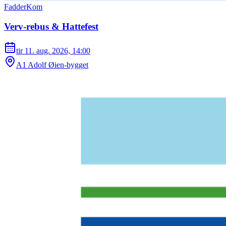
FadderKom
Verv-rebus & Hattefest
tir 11. aug. 2026, 14:00
A1 Adolf Øien-bygget