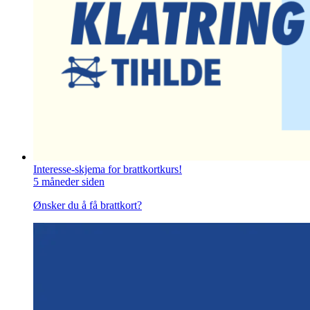
Interesse-skjema for brattkortkurs!
5 måneder siden
Ønsker du å få brattkort?