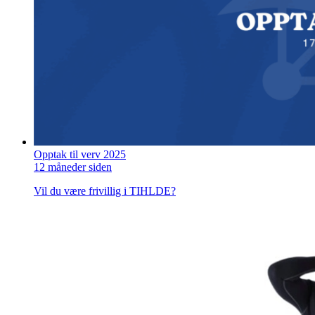
Opptak til verv 2025
12 måneder siden
Vil du være frivillig i TIHLDE?