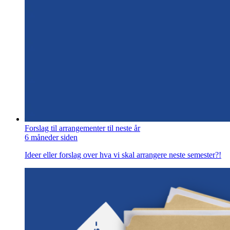
Forslag til arrangementer til neste år
6 måneder siden
Ideer eller forslag over hva vi skal arrangere neste semester?!