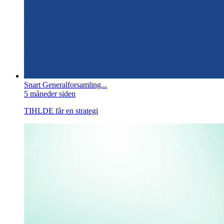
Snart Generalforsamling...
5 måneder siden
TIHLDE får en strategi