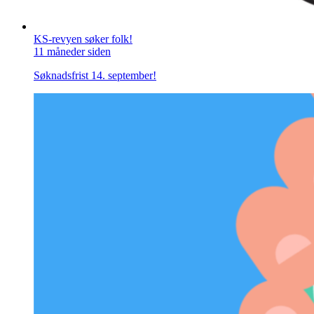
KS-revyen søker folk!
11 måneder siden
Søknadsfrist 14. september!