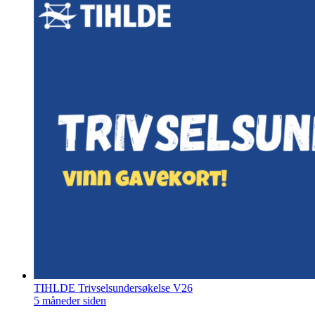
TIHLDE Trivselsundersøkelse V26
5 måneder siden