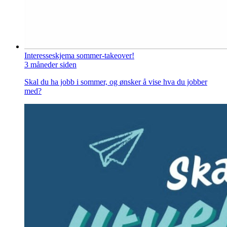
Interesseskjema sommer-takeover!
3 måneder siden
Skal du ha jobb i sommer, og ønsker å vise hva du jobber
med?